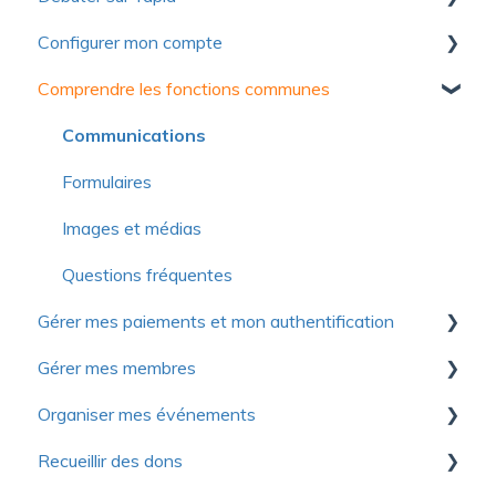
Configurer mon compte
Collection de ressources utiles pour découvrir
Yapla
Comprendre les fonctions communes
Premiers pas
Pour se lancer
Compte
Communications
Optimiser votre utilisation de Yapla
Facturation
Formulaires
À propos de Yapla
Licences et utilisateurs
Images et médias
Questions fréquentes
Questions fréquentes
Gérer mes paiements et mon authentification
Gérer mes membres
Authentification
Organiser mes événements
Modes de paiement
Premiers pas
Recueillir des dons
Contribution volontaire et commission
Importer les membres
Premiers pas