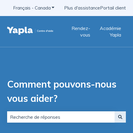
Français - Canada
Afficher le sous-menu pour les traducti
Plus d'assistance
Portail client
Rendez-
Académie
vous
Yapla
Comment pouvons-nous
vous aider?
Aucune suggestion, car le champ de recherche est vid