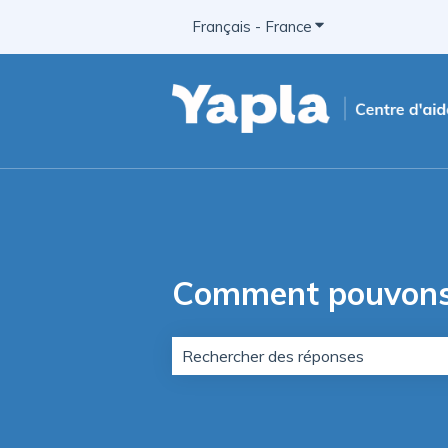
Français - France
Afficher le sous-me
Comment pouvons-
Il n'y a aucune suggestion car le c