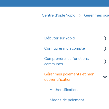
Centre d'aide Yapla
Gérer mes pa
Débuter sur Yapla
Configurer mon compte
Collection de ressources utiles
pour découvrir Yapla
Comprendre les fonctions
Premiers pas
communes
Pour se lancer
Compte
Gérer mes paiements et mon
Optimiser votre utilisation de
Communications
Facturation
authentification
Yapla
Formulaires
Licences et utilisateurs
À propos de Yapla
Authentification
Images et médias
Questions fréquentes
Modes de paiement
Questions fréquentes