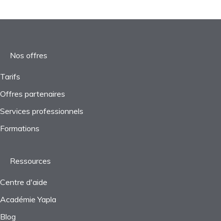
Rapports
Suivi des performances
Gestion des objets
Démarrage
Paramètres
Webinaires
Rapports
Projets
Nos offres
Taxes
Tarifs
Offres partenaires
Questions fréquentes
Services professionnels
Formations
Ressources
Centre d'aide
Académie Yapla
Blog