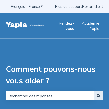
Français - France
Afficher le sous-menu pour les traductio
Plus de support
Portail client
Rendez-
Académie
vous
Yapla
Comment pouvons-nous
vous aider ?
Il n'y a aucune suggestion car le champ de recherche e