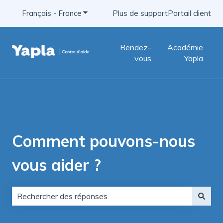
Français - France
Afficher le sous-menu pour les traductio
Plus de support
Portail client
Rendez-
Académie
vous
Yapla
Comment pouvons-nous
vous aider ?
Il n'y a aucune suggestion car le champ de recherche e