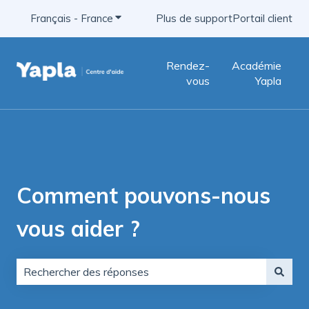
Français - France
Afficher le sous-menu pour les traductio
Plus de support
Portail client
Rendez-
Académie
vous
Yapla
Comment pouvons-nous
vous aider ?
Il n'y a aucune suggestion car le champ de recherche e