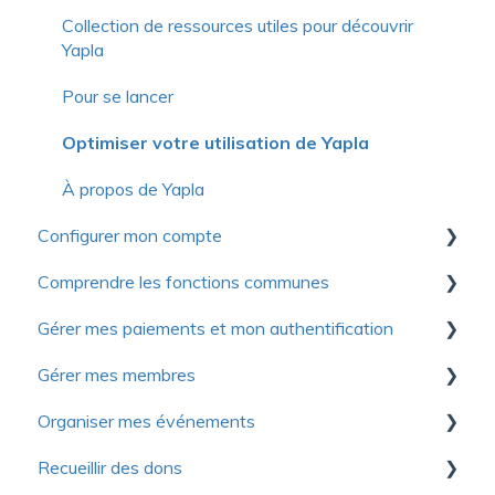
Collection de ressources utiles pour découvrir
Yapla
Pour se lancer
Optimiser votre utilisation de Yapla
À propos de Yapla
Configurer mon compte
Comprendre les fonctions communes
Premiers pas
Gérer mes paiements et mon authentification
Compte
Communications
Gérer mes membres
Facturation
Formulaires
Authentification
Organiser mes événements
Licences et utilisateurs
Images et médias
Modes de paiement
Premiers pas
Recueillir des dons
Questions fréquentes
Questions fréquentes
Contribution volontaire et commission
Importer les membres
Premiers pas