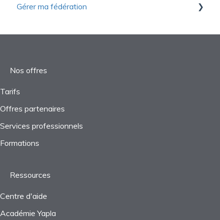
Gérer ma fédération
Formations continues
Configurations
Taxes
Fonctions avancées
Questions fréquentes
Questions fréquentes
Démarrage
Nos offres
Tarifs
Offres partenaires
Services professionnels
Formations
Ressources
Centre d'aide
Académie Yapla