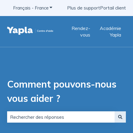
Français - France
Afficher le sous-menu pour les traductio
Plus de support
Portail client
Rendez-
Académie
vous
Yapla
Comment pouvons-nous
vous aider ?
Il n'y a aucune suggestion car le champ de recherche e