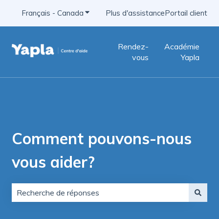
Français - Canada
Afficher le sous-menu pour les traducti
Plus d'assistance
Portail client
Rendez-
Académie
vous
Yapla
Comment pouvons-nous
vous aider?
Aucune suggestion, car le champ de recherche est vid