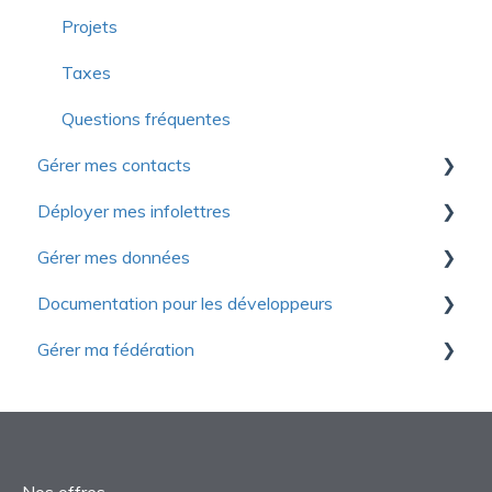
Fonctions avancées
Questions fréquentes
Projets
Formations continues
Taxes
Questions fréquentes
Questions fréquentes
Gérer mes contacts
Déployer mes infolettres
Gestion des contacts
Gérer mes données
Introduction à Yapla Infolettres
Documentation pour les développeurs
Configurer vos infolettres
Premiers pas
Gérer ma fédération
Gestion des contacts
Configuration
Fonctions avancées
Suivi des performances
Gestion des objets
Démarrage
Webinaires
Rapports
Nos offres