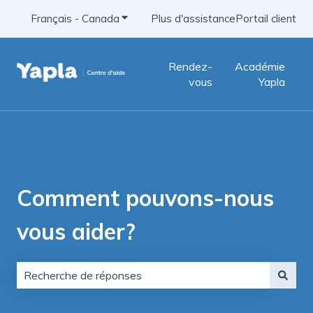
Français - Canada
Afficher le sous-menu pour les traducti
Plus d'assistance
Portail client
Rendez-
Académie
vous
Yapla
Comment pouvons-nous
vous aider?
Aucune suggestion, car le champ de recherche est vid