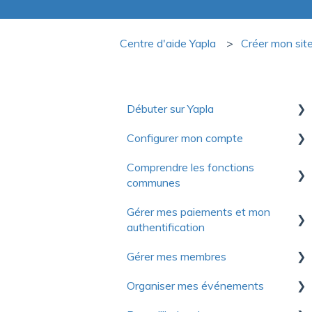
Centre d'aide Yapla
Créer mon si
Débuter sur Yapla
Configurer mon compte
Collection de ressources utiles
pour découvrir Yapla
Comprendre les fonctions
Premiers pas
communes
Pour se lancer
Compte
Gérer mes paiements et mon
Optimiser votre utilisation de
Communications
Facturation
authentification
Yapla
Formulaires
Licences et utilisateurs
Gérer mes membres
À propos de Yapla
Authentification
Images et médias
Questions fréquentes
Organiser mes événements
Modes de paiement
Premiers pas
Questions fréquentes