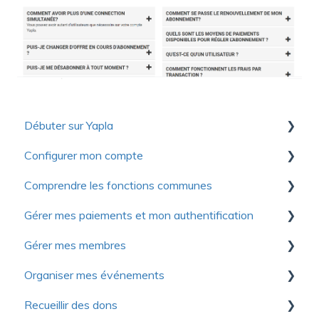
Débuter sur Yapla
Configurer mon compte
Collection de ressources utiles pour découvrir
Yapla
Comprendre les fonctions communes
Premiers pas
Pour se lancer
Gérer mes paiements et mon authentification
Compte
Communications
Optimiser votre utilisation de Yapla
Gérer mes membres
Facturation
Formulaires
Authentification
À propos de Yapla
Organiser mes événements
Licences et utilisateurs
Images et médias
Modes de paiement
Premiers pas
Recueillir des dons
Questions fréquentes
Questions fréquentes
Contribution volontaire et commission
Importer les membres
Premiers pas