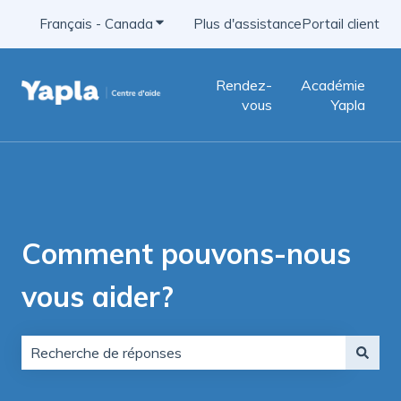
Français - Canada
Afficher le sous-menu pour les traducti
Plus d'assistance
Portail client
Rendez-
Académie
vous
Yapla
Comment pouvons-nous
vous aider?
Aucune suggestion, car le champ de recherche est vid