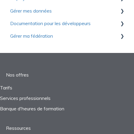
Gérer mes données
Questions fréquentes
Gestion des dépenses
Introduction à Yapla Infolettres
Documentation pour les développeurs
Journal général
Configurer vos infolettres
Premiers pas
Gérer ma fédération
Consolidation
Gestion des contacts
Configuration
Fonctions avancées
Rapports
Suivi des performances
Gestion des objets
Démarrage
Paramètres
Webinaires
Rapports
Projets
Nos offres
Taxes
Tarifs
Services professionnels
Questions fréquentes
Banque d'heures de formation
Ressources