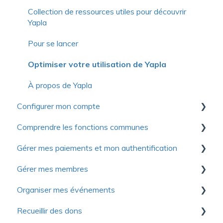
Collection de ressources utiles pour découvrir
Yapla
Pour se lancer
Optimiser votre utilisation de Yapla
À propos de Yapla
Configurer mon compte
Comprendre les fonctions communes
Premiers pas
Gérer mes paiements et mon authentification
Compte
Communications
Gérer mes membres
Facturation
Formulaires
Authentification
Organiser mes événements
Licences et utilisateurs
Images et médias
Modes de paiement
Premiers pas
Recueillir des dons
Questions fréquentes
Questions fréquentes
Contribution volontaire et commission
Importer les membres
Premiers pas