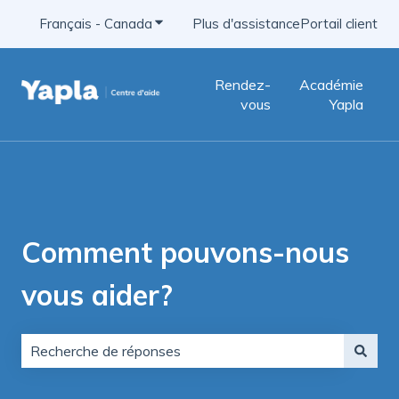
Français - Canada
Afficher le sous-menu pour les traducti
Plus d'assistance
Portail client
Rendez-
Académie
vous
Yapla
Comment pouvons-nous
vous aider?
Aucune suggestion, car le champ de recherche est vid