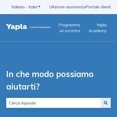
Italiano - Italia
Mostra sottomenu per le traduzioni
Ulteriore assistenza
Portale clienti
Programma
Yapla
un incontro
Academy
In che modo possiamo
aiutarti?
Non sono presenti suggerimenti perché il campo di ric