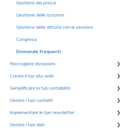
Gestione delle organizzazioni o famiglie
Gestione dei prezzi
Gestione delle adesioni
Gestione delle iscrizioni
Prezzi
Gestione delle attività con le sessioni
Organizzazione o famiglia
Congressi
Funzioni avanzate
Domande frequenti
Raccogliere donazioni
Formazione continua
Creare il tuo sito web
Domande frequenti
Primi passi
Semplificare la tua contabilità
Gestione delle donazioni
Primi passi
Gestire i tuoi contatti
Attestazioni di donazione
Personalizzazione del sito web
Primi passi
Implementare le tue newsletter
Donazioni ricorrenti
Pagine
Gestione dei ricavi
Gestione dei contatti
Gestire i tuoi dati
Gestione delle campagne
Moduli
Gestione dei costi
Domande frequenti
Introduzione a Yapla Newsletter