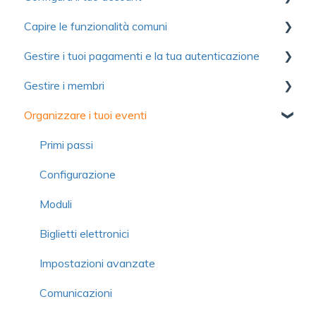
Capire le funzionalità comuni
Per iniziare
Primi passi
Gestire i tuoi pagamenti e la tua autenticazione
Ottimizzare l'utilizzo di Yapla
Account
Comunicazioni
Gestire i membri
Informazioni su Yapla
Fatturazione
Moduli
Autenticazione
Organizzare i tuoi eventi
Licenze e utenti
Immagini e media
Pagamento
Primi passi
Domande frequenti
Domande frequenti
Contributo volontario e commissione
Importare i membri
Primi passi
Domande frequenti
Campagne di adesione semplificate
Configurazione
Gestione dei membri
Moduli
Scheda del membro
Biglietti elettronici
Modulo
Impostazioni avanzate
Comunicazioni
Comunicazioni