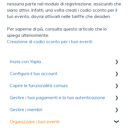
nessuna parte nel modulo di registrazione, assicurati che
siano attivi. Infatti, una volta creati i codici sconto per il
tuo evento, dovrai attivarli nelle tariffe che desideri.
Per saperne di più, consulta questo articolo che lo
spiega ulteriormente:
Creazione di codici sconto per i tuoi eventi
Inizia con Yapla
Configura il tuo account
Raccolta di risorse utili per scoprire Yapla
Capire le funzionalità comuni
Per iniziare
Primi passi
Gestire i tuoi pagamenti e la tua autenticazione
Ottimizzare l'utilizzo di Yapla
Account
Comunicazioni
Gestire i membri
Informazioni su Yapla
Fatturazione
Moduli
Autenticazione
Organizzare i tuoi eventi
Licenze e utenti
Immagini e media
Pagamento
Primi passi