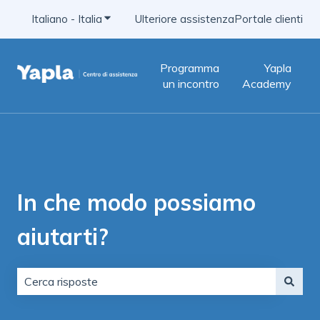
Italiano - Italia
Mostra sottomenu per le traduzioni
Ulteriore assistenza
Portale clienti
Programma
Yapla
un incontro
Academy
In che modo possiamo
aiutarti?
Non sono presenti suggerimenti perché il campo di ric