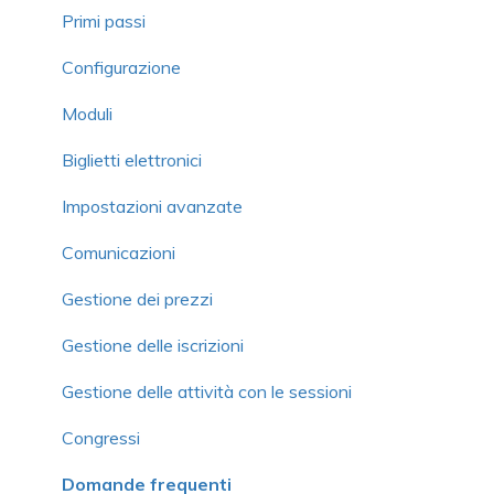
Domande frequenti
Domande frequenti
Contributo volontario e commissione
Importare i membri
Primi passi
Domande frequenti
Campagne di adesione semplificate
Configurazione
Gestione dei membri
Moduli
Scheda del membro
Biglietti elettronici
Modulo
Impostazioni avanzate
Comunicazioni
Comunicazioni
Gestione delle organizzazioni o famiglie
Gestione dei prezzi
Gestione delle adesioni
Gestione delle iscrizioni
Prezzi
Gestione delle attività con le sessioni
Organizzazione o famiglia
Congressi
Funzioni avanzate
Domande frequenti