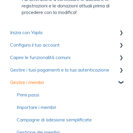
registrazioni e le donazioni attuali prima di
procedere con la modifica!
Inizia con Yapla
Configura il tuo account
Raccolta di risorse utili per scoprire Yapla
Capire le funzionalità comuni
Per iniziare
Primi passi
Gestire i tuoi pagamenti e la tua autenticazione
Ottimizzare l'utilizzo di Yapla
Account
Comunicazioni
Gestire i membri
Informazioni su Yapla
Fatturazione
Moduli
Autenticazione
Licenze e utenti
Immagini e media
Pagamento
Primi passi
Domande frequenti
Domande frequenti
Contributo volontario e commissione
Importare i membri
Domande frequenti
Campagne di adesione semplificate
Gestione dei membri