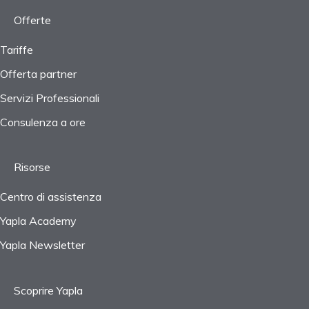
Domande frequenti
Impostazioni
Offerte
Progetti
Tariffe
Offerta partner
IVA e tasse
Servizi Professionali
Domande frequenti
Consulenza a ore
Risorse
Centro di assistenza
Yapla Academy
Yapla Newsletter
Scoprire Yapla