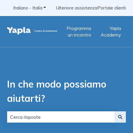
Italiano - Italia
Mostra sottomenu per le traduzioni
Ulteriore assistenza
Portale clienti
Programma
Yapla
un incontro
Academy
In che modo possiamo
aiutarti?
Non sono presenti suggerimenti perché il campo di ric