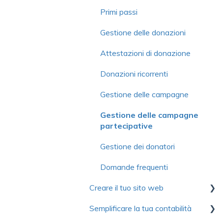
commissione
Campagne di adesione
Configurazione
Primi passi
Domande frequenti
semplificate
Moduli
Gestione delle donazioni
Gestione dei membri
Biglietti elettronici
Attestazioni di donazione
Scheda del membro
Impostazioni avanzate
Donazioni ricorrenti
Modulo
Comunicazioni
Gestione delle campagne
Comunicazioni
Gestione dei prezzi
Gestione delle campagne
Gestione delle organizzazioni o
partecipative
Gestione delle iscrizioni
famiglie
Gestione dei donatori
Gestione delle attività con le
Gestione delle adesioni
sessioni
Domande frequenti
Prezzi
Creare il tuo sito web
Congressi
Organizzazione o famiglia
Semplificare la tua contabilità
Domande frequenti
Primi passi
Funzioni avanzate