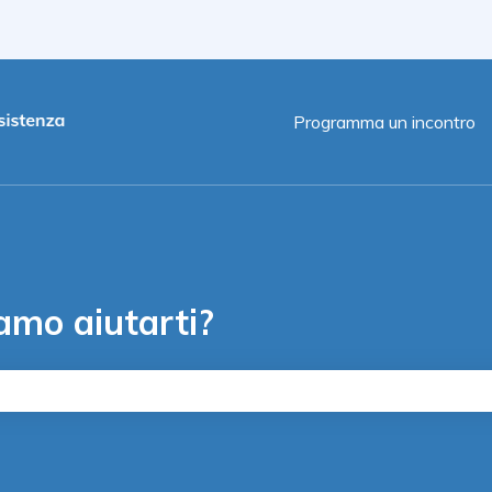
le traduzioni
Programma un incontro
amo aiutarti?
ché il campo di ricerca è vuoto.