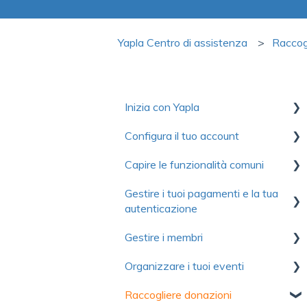
Yapla Centro di assistenza
Raccog
Inizia con Yapla
Configura il tuo account
Raccolta di risorse utili per
scoprire Yapla
Capire le funzionalità comuni
Primi passi
Per iniziare
Gestire i tuoi pagamenti e la tua
Account
Comunicazioni
autenticazione
Ottimizzare l'utilizzo di Yapla
Fatturazione
Moduli
Gestire i membri
Informazioni su Yapla
Autenticazione
Licenze e utenti
Immagini e media
Organizzare i tuoi eventi
Pagamento
Primi passi
Domande frequenti
Domande frequenti
Raccogliere donazioni
Contributo volontario e
Importare i membri
Primi passi