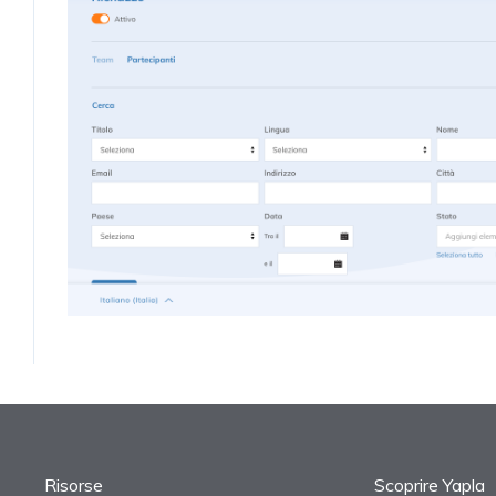
Risorse
Scoprire Yapla