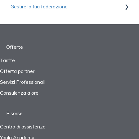
Gestire la tua federazione
Registro generale
Gestione dei contatti
Configurazione
Funzioni avanzate
Consolidamento
Monitoraggio delle prestazioni
Gestione degli oggetti
Avvio
Reportistica
Rapporti
Impostazioni
Offerte
Progetti
Tariffe
Offerta partner
IVA e tasse
Servizi Professionali
Domande frequenti
Consulenza a ore
Risorse
Centro di assistenza
Yapla Academy