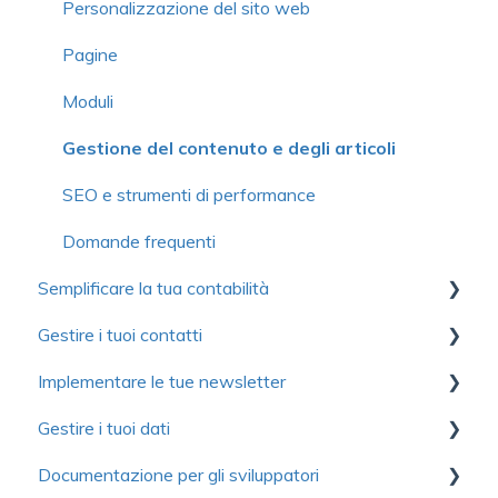
Scheda del membro
Biglietti elettronici
Attestazioni di donazione
Personalizzazione del sito web
Modulo
Impostazioni avanzate
Donazioni ricorrenti
Pagine
Comunicazioni
Comunicazioni
Gestione delle campagne
Moduli
Gestione delle organizzazioni o famiglie
Gestione dei prezzi
Gestione delle campagne partecipative
Gestione del contenuto e degli articoli
Gestione delle adesioni
Gestione delle iscrizioni
Gestione dei donatori
SEO e strumenti di performance
Prezzi
Gestione delle attività con le sessioni
Domande frequenti
Domande frequenti
Semplificare la tua contabilità
Organizzazione o famiglia
Congressi
Gestire i tuoi contatti
Funzioni avanzate
Domande frequenti
Primi passi
Implementare le tue newsletter
Formazione continua
Gestione dei ricavi
Gestione dei contatti
Gestire i tuoi dati
Domande frequenti
Gestione dei costi
Domande frequenti
Introduzione a Yapla Newsletter
Documentazione per gli sviluppatori
Contabilità
Scopri Yapla Newsletters
Primi passi