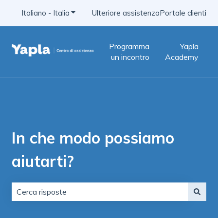
Italiano - Italia
Mostra sottomenu per le traduzioni
Ulteriore assistenza
Portale clienti
Programma
Yapla
un incontro
Academy
In che modo possiamo
aiutarti?
Non sono presenti suggerimenti perché il campo di ric