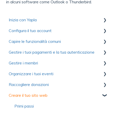
in alcuni software come Outlook o Thunderbird.
Inizia con Yapla
Configura il tuo account
Raccolta di risorse utili per scoprire Yapla
Capire le funzionalità comuni
Per iniziare
Primi passi
Gestire i tuoi pagamenti e la tua autenticazione
Ottimizzare l'utilizzo di Yapla
Account
Comunicazioni
Gestire i membri
Informazioni su Yapla
Fatturazione
Moduli
Autenticazione
Organizzare i tuoi eventi
Licenze e utenti
Immagini e media
Pagamento
Primi passi
Raccogliere donazioni
Domande frequenti
Domande frequenti
Contributo volontario e commissione
Importare i membri
Primi passi
Creare il tuo sito web
Domande frequenti
Campagne di adesione semplificate
Configurazione
Primi passi
Gestione dei membri
Moduli
Gestione delle donazioni
Primi passi