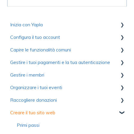
Inizia con Yapla
Configura il tuo account
Raccolta di risorse utili per scoprire Yapla
Capire le funzionalità comuni
Per iniziare
Primi passi
Gestire i tuoi pagamenti e la tua autenticazione
Ottimizzare l'utilizzo di Yapla
Account
Comunicazioni
Gestire i membri
Informazioni su Yapla
Fatturazione
Moduli
Autenticazione
Organizzare i tuoi eventi
Licenze e utenti
Immagini e media
Pagamento
Primi passi
Raccogliere donazioni
Domande frequenti
Domande frequenti
Contributo volontario e commissione
Importare i membri
Primi passi
Creare il tuo sito web
Domande frequenti
Campagne di adesione semplificate
Configurazione
Primi passi
Gestione dei membri
Moduli
Gestione delle donazioni
Primi passi