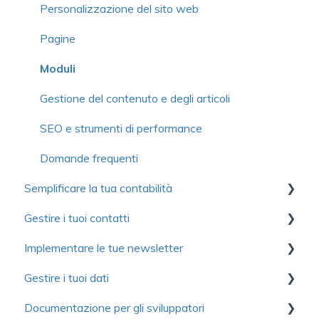
Scheda del membro
Biglietti elettronici
Attestazioni di donazione
Personalizzazione del sito web
Modulo
Impostazioni avanzate
Donazioni ricorrenti
Pagine
Comunicazioni
Comunicazioni
Gestione delle campagne
Moduli
Gestione delle organizzazioni o famiglie
Gestione dei prezzi
Gestione delle campagne partecipative
Gestione del contenuto e degli articoli
Gestione delle adesioni
Gestione delle iscrizioni
Gestione dei donatori
SEO e strumenti di performance
Prezzi
Gestione delle attività con le sessioni
Domande frequenti
Domande frequenti
Semplificare la tua contabilità
Organizzazione o famiglia
Congressi
Gestire i tuoi contatti
Funzioni avanzate
Domande frequenti
Primi passi
Implementare le tue newsletter
Formazione continua
Gestione dei ricavi
Gestione dei contatti
Gestire i tuoi dati
Domande frequenti
Gestione dei costi
Domande frequenti
Introduzione a Yapla Newsletter
Documentazione per gli sviluppatori
Contabilità
Scopri Yapla Newsletters
Primi passi