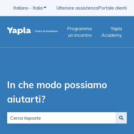
Italiano - Italia
Mostra sottomenu per le traduzioni
Ulteriore assistenza
Portale clienti
Programma
Yapla
un incontro
Academy
In che modo possiamo
aiutarti?
Non sono presenti suggerimenti perché il campo di ric