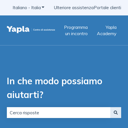
Italiano - Italia
Mostra sottomenu per le traduzioni
Ulteriore assistenza
Portale clienti
Programma
Yapla
un incontro
Academy
In che modo possiamo
aiutarti?
Non sono presenti suggerimenti perché il campo di ric