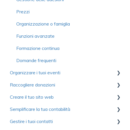
Prezzi
Organizzazione o famiglia
Funzioni avanzate
Formazione continua
Domande frequenti
Organizzare i tuoi eventi
Raccogliere donazioni
Primi passi
Creare il tuo sito web
Configurazione
Primi passi
Semplificare la tua contabilità
Moduli
Gestione delle donazioni
Primi passi
Gestire i tuoi contatti
Biglietti elettronici
Attestazioni di donazione
Personalizzazione del sito web
Primi passi