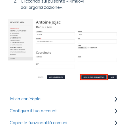
Cliccando sul pulsante «Rimuovi
dall'organizzazione».
Inizia con Yapla
Configura il tuo account
Raccolta di risorse utili per scoprire Yapla
Capire le funzionalità comuni
Per iniziare
Primi passi