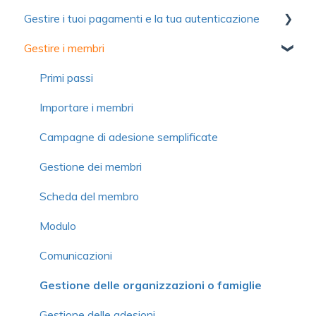
Gestire i tuoi pagamenti e la tua autenticazione
Ottimizzare l'utilizzo di Yapla
Account
Comunicazioni
Gestire i membri
Informazioni su Yapla
Fatturazione
Moduli
Autenticazione
Licenze e utenti
Immagini e media
Pagamento
Primi passi
Domande frequenti
Domande frequenti
Contributo volontario e commissione
Importare i membri
Domande frequenti
Campagne di adesione semplificate
Gestione dei membri
Scheda del membro
Modulo
Comunicazioni
Gestione delle organizzazioni o famiglie
Gestione delle adesioni