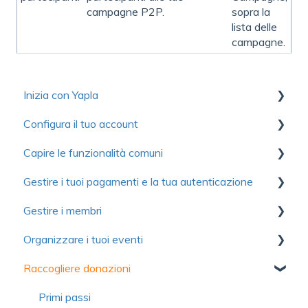
campagne P2P.
sopra la
lista delle
campagne.
Inizia con Yapla
Configura il tuo account
Raccolta di risorse utili per scoprire Yapla
Capire le funzionalità comuni
Per iniziare
Primi passi
Gestire i tuoi pagamenti e la tua autenticazione
Ottimizzare l'utilizzo di Yapla
Account
Comunicazioni
Gestire i membri
Informazioni su Yapla
Fatturazione
Moduli
Autenticazione
Organizzare i tuoi eventi
Licenze e utenti
Immagini e media
Pagamento
Primi passi
Raccogliere donazioni
Domande frequenti
Domande frequenti
Contributo volontario e commissione
Importare i membri
Primi passi
Domande frequenti
Campagne di adesione semplificate
Configurazione
Primi passi