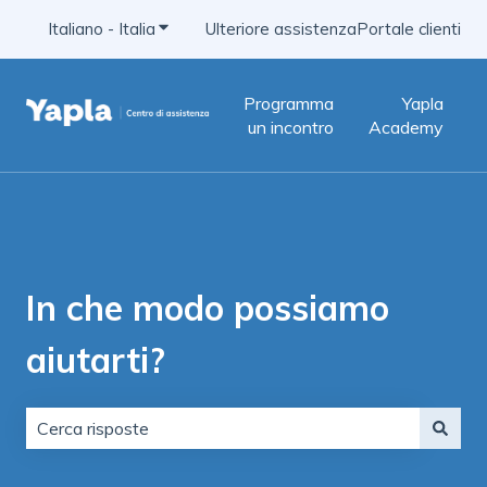
Italiano - Italia
Mostra sottomenu per le traduzioni
Ulteriore assistenza
Portale clienti
Programma
Yapla
un incontro
Academy
In che modo possiamo
aiutarti?
Non sono presenti suggerimenti perché il campo di ric