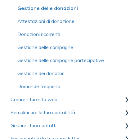
Gestione dei membri
Moduli
Gestione delle donazioni
Scheda del membro
Biglietti elettronici
Attestazioni di donazione
Modulo
Impostazioni avanzate
Donazioni ricorrenti
Comunicazioni
Comunicazioni
Gestione delle campagne
Gestione delle organizzazioni o famiglie
Gestione dei prezzi
Gestione delle campagne partecipative
Gestione delle adesioni
Gestione delle iscrizioni
Gestione dei donatori
Prezzi
Gestione delle attività con le sessioni
Domande frequenti
Creare il tuo sito web
Organizzazione o famiglia
Congressi
Semplificare la tua contabilità
Funzioni avanzate
Domande frequenti
Primi passi
Gestire i tuoi contatti
Formazione continua
Personalizzazione del sito web
Primi passi
Implementare le tue newsletter
Domande frequenti
Pagine
Gestione dei ricavi
Gestione dei contatti