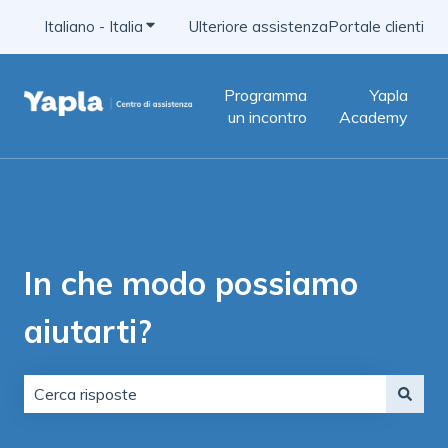
Italiano - Italia
Mostra sottomenu per le traduzioni
Ulteriore assistenza
Portale clienti
Programma
Yapla
un incontro
Academy
In che modo possiamo
aiutarti?
Non sono presenti suggerimenti perché il campo di ric