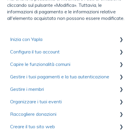
cliccando sul pulsante «Modifica». Tuttavia, le
informazioni di pagamento e le informazioni relative
all'elemento acquistato non possono essere modificate.
Inizia con Yapla
Configura il tuo account
Raccolta di risorse utili per scoprire Yapla
Capire le funzionalità comuni
Per iniziare
Primi passi
Gestire i tuoi pagamenti e la tua autenticazione
Ottimizzare l'utilizzo di Yapla
Account
Comunicazioni
Gestire i membri
Informazioni su Yapla
Fatturazione
Moduli
Autenticazione
Organizzare i tuoi eventi
Licenze e utenti
Immagini e media
Pagamento
Primi passi
Raccogliere donazioni
Domande frequenti
Domande frequenti
Contributo volontario e commissione
Importare i membri
Primi passi
Creare il tuo sito web
Domande frequenti
Campagne di adesione semplificate
Configurazione
Primi passi